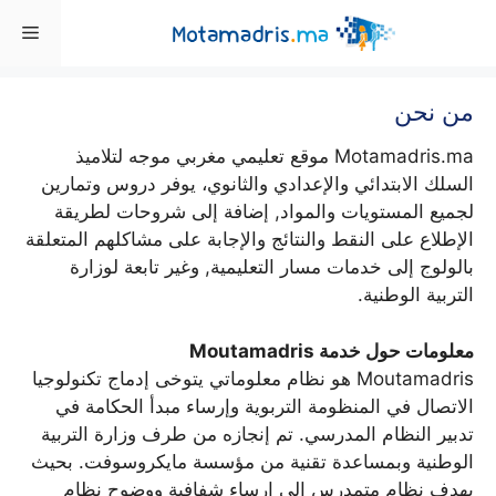
Ski
enu
t
conten
من نحن
Motamadris.ma موقع تعليمي مغربي موجه لتلاميذ
السلك الابتدائي والإعدادي والثانوي، يوفر دروس وتمارين
لجميع المستويات والمواد, إضافة إلى شروحات لطريقة
الإطلاع على النقط والنتائج والإجابة على مشاكلهم المتعلقة
بالولوج إلى خدمات مسار التعليمية, وغير تابعة لوزارة
التربية الوطنية.
معلومات حول خدمة Moutamadris
Moutamadris هو نظام معلوماتي يتوخى إدماج تكنولوجيا
الاتصال في المنظومة التربوية وإرساء مبدأ الحكامة في
تدبير النظام المدرسي. تم إنجازه من طرف وزارة التربية
الوطنية وبمساعدة تقنية من مؤسسة مايكروسوفت. بحيث
يهدف نظام متمدرس إلى إرساء شفافية ووضوح نظام